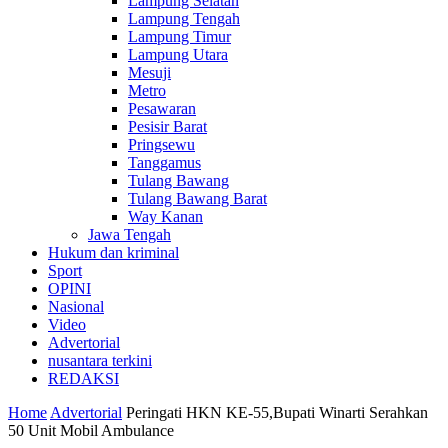
Lampung Selatan
Lampung Tengah
Lampung Timur
Lampung Utara
Mesuji
Metro
Pesawaran
Pesisir Barat
Pringsewu
Tanggamus
Tulang Bawang
Tulang Bawang Barat
Way Kanan
Jawa Tengah
Hukum dan kriminal
Sport
OPINI
Nasional
Video
Advertorial
nusantara terkini
REDAKSI
Home
Advertorial
Peringati HKN KE-55,Bupati Winarti Serahkan
50 Unit Mobil Ambulance