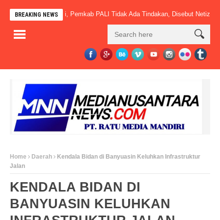
 Sudah Beroperasi, Pemkab PALI Tidak Ada Tindakan, Disebut Netizen” Ma
BREAKING NEWS
Home
Daerah
Kendala Bidan di Banyuasin Keluhkan Infrastruktur
Jalan
KENDALA BIDAN DI
BANYUASIN KELUHKAN