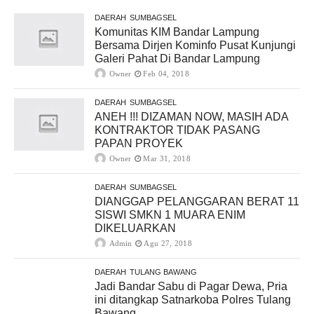
DAERAH
SUMBAGSEL
Komunitas KIM Bandar Lampung
Bersama Dirjen Kominfo Pusat Kunjungi
Galeri Pahat Di Bandar Lampung
Owner
Feb 04, 2018
DAERAH
SUMBAGSEL
ANEH !!! DIZAMAN NOW, MASIH ADA
KONTRAKTOR TIDAK PASANG
PAPAN PROYEK
Owner
Mar 31, 2018
DAERAH
SUMBAGSEL
DIANGGAP PELANGGARAN BERAT 11
SISWI SMKN 1 MUARA ENIM
DIKELUARKAN
Admin
Agu 27, 2018
DAERAH
TULANG BAWANG
Jadi Bandar Sabu di Pagar Dewa, Pria
ini ditangkap Satnarkoba Polres Tulang
Bawang