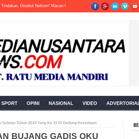
an, Disebut Netizen” Macan Ompong”
Kecelakaan Kerja-Terjadi di Pabrik
SPORT
OPINI
NASIONAL
VIDEO
ADVERTORIA
ku Selatan Tahun 2020 Yang Ke 15 Di Gedung Keseniaan
BE
AN BUJANG GADIS OKU