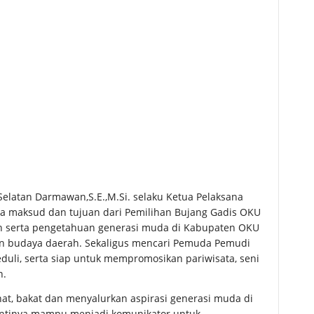
elatan Darmawan,S.E.,M.Si. selaku Ketua Pelaksana
 maksud dan tujuan dari Pemilihan Bujang Gadis OKU
an serta pengetahuan generasi muda di Kabupaten OKU
 dan budaya daerah. Sekaligus mencari Pemuda Pemudi
uli, serta siap untuk mempromosikan pariwisata, seni
n.
t, bakat dan menyalurkan aspirasi generasi muda di
Nantinya mampu menjadi komunikator untuk