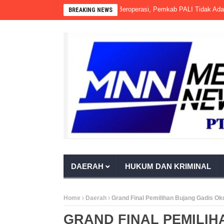
 Terbit PKS PT Aburahmi Sudah Beroperasi, Pemkab PALI Tidak Ada Tindak
BREAKING NEWS
DAERAH
HUKUM DAN KRIMINAL
Home
Daerah
Grand Final Pemilihan Bujang Gadis O
GRAND FINAL PEMILIH