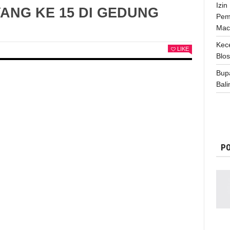
Izi
YANG KE 15 DI GEDUNG
Pem
Mac
Kece
LIKE
Blo
Bup
Bali
PO