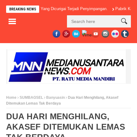
Banyak Pos-Pos Yang Dicurigai Terjadi Penyimpangan.
Pabrik Kelapa Sa
BREAKING NEWS
Home
SUMBAGSEL
Banyuasin
Dua Hari Menghilang, Akasef
Ditemukan Lemas Tak Berdaya
DUA HARI MENGHILANG,
AKASEF DITEMUKAN LEMAS