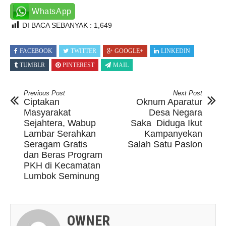
WhatsApp
DI BACA SEBANYAK :
1,649
FACEBOOK
TWITTER
GOOGLE+
LINKEDIN
TUMBLR
PINTEREST
MAIL
Previous Post
Next Post
Ciptakan
Oknum Aparatur
Masyarakat
Desa Negara
Sejahtera, Wabup
Saka Diduga Ikut
Lambar Serahkan
Kampanyekan
Seragam Gratis
Salah Satu Paslon
dan Beras Program
PKH di Kecamatan
Lumbok Seminung
OWNER