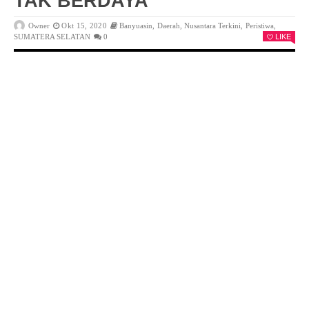
TAK BERDAYA
Owner
Okt 15, 2020
Banyuasin
,
Daerah
,
Nusantara Terkini
,
Peristiwa
,
SUMATERA SELATAN
0
LIKE