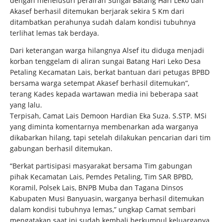
dengan menelusuri perairan Sungai Batang Hari Leko dan
Akasef berhasil ditemukan berjarak sekira 5 Km dari
ditambatkan perahunya sudah dalam kondisi tubuhnya
terlihat lemas tak berdaya.
Dari keterangan warga hilangnya Alsef itu diduga menjadi
korban tenggelam di aliran sungai Batang Hari Leko Desa
Petaling Kecamatan Lais, berkat bantuan dari petugas BPBD
bersama warga setempat Akasef berhasil ditemukan”,
terang Kades kepada wartawan media ini beberapa saat
yang lalu.
Terpisah, Camat Lais Demoon Hardian Eka Suza. S.STP. MSi
yang diminta komentarnya membenarkan ada warganya
dikabarkan hilang, tapi setelah dilakukan pencarian dari tim
gabungan berhasil ditemukan.
“Berkat partisipasi masyarakat bersama Tim gabungan
pihak Kecamatan Lais, Pemdes Petaling, Tim SAR BPBD,
Koramil, Polsek Lais, BNPB Muba dan Tagana Dinsos
Kabupaten Musi Banyuasin, warganya berhasil ditemukan
dalam kondisi tubuhnya lemas,” ungkap Camat sembari
mengatakan saat ini sudah kembali berkumpul keluarganya.