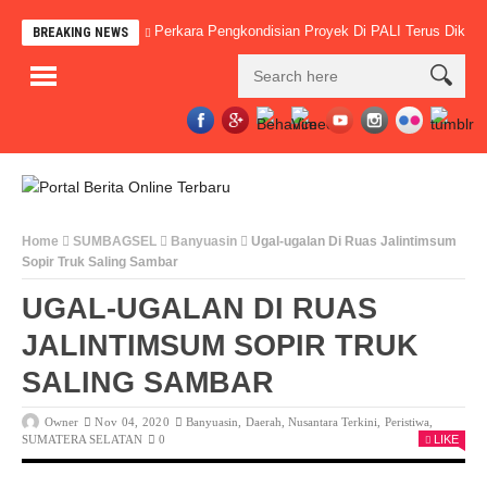
Perkara Pengkondisian Proyek Di PALI Terus Dike
BREAKING NEWS
Home
SUMBAGSEL
Banyuasin
Ugal-ugalan Di Ruas Jalintimsum
Sopir Truk Saling Sambar
UGAL-UGALAN DI RUAS
JALINTIMSUM SOPIR TRUK
SALING SAMBAR
Owner
Nov 04, 2020
Banyuasin
,
Daerah
,
Nusantara Terkini
,
Peristiwa
,
SUMATERA SELATAN
0
LIKE