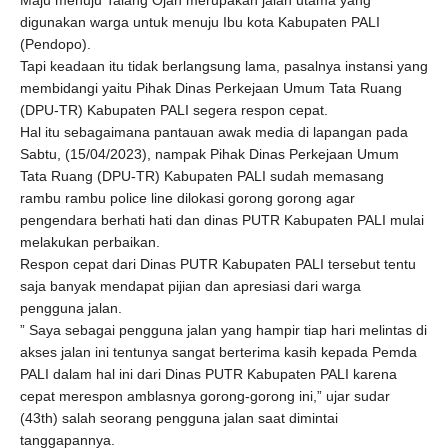
Maju menuju Talang Ojan merupakan jalan utama yang
digunakan warga untuk menuju Ibu kota Kabupaten PALI
(Pendopo).
Tapi keadaan itu tidak berlangsung lama, pasalnya instansi yang
membidangi yaitu Pihak Dinas Perkejaan Umum Tata Ruang
(DPU-TR) Kabupaten PALI segera respon cepat.
Hal itu sebagaimana pantauan awak media di lapangan pada
Sabtu, (15/04/2023), nampak Pihak Dinas Perkejaan Umum
Tata Ruang (DPU-TR) Kabupaten PALI sudah memasang
rambu rambu police line dilokasi gorong gorong agar
pengendara berhati hati dan dinas PUTR Kabupaten PALI mulai
melakukan perbaikan.
Respon cepat dari Dinas PUTR Kabupaten PALI tersebut tentu
saja banyak mendapat pijian dan apresiasi dari warga
pengguna jalan.
” Saya sebagai pengguna jalan yang hampir tiap hari melintas di
akses jalan ini tentunya sangat berterima kasih kepada Pemda
PALI dalam hal ini dari Dinas PUTR Kabupaten PALI karena
cepat merespon amblasnya gorong-gorong ini,” ujar sudar
(43th) salah seorang pengguna jalan saat dimintai
tanggapannya.