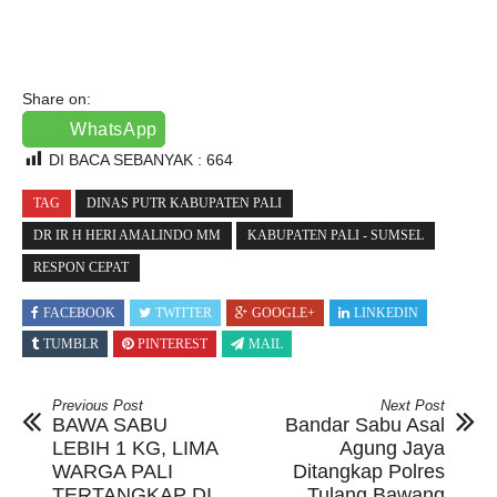
Share on:
WhatsApp
DI BACA SEBANYAK :
664
TAG
DINAS PUTR KABUPATEN PALI
DR IR H HERI AMALINDO MM
KABUPATEN PALI - SUMSEL
RESPON CEPAT
FACEBOOK
TWITTER
GOOGLE+
LINKEDIN
TUMBLR
PINTEREST
MAIL
Previous Post
Next Post
BAWA SABU
Bandar Sabu Asal
LEBIH 1 KG, LIMA
Agung Jaya
WARGA PALI
Ditangkap Polres
TERTANGKAP DI
Tulang Bawang