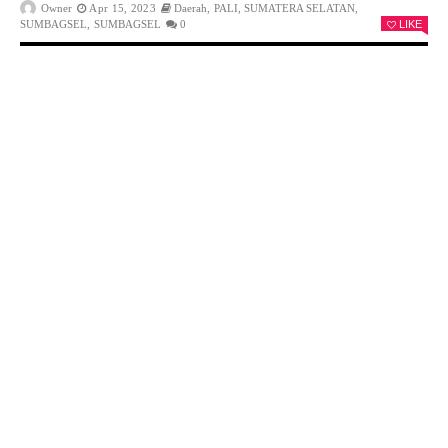
Owner
Apr 15, 2023
Daerah
,
PALI
,
SUMATERA SELATAN
,
SUMBAGSEL
,
SUMBAGSEL
0
LIKE