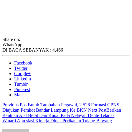
Share on:
WhatsApp
DI BACA SEBANYAK :
4,466
Facebook
Twitter
Google+
Linkedin
Tumblr
Pinterest
Mail
Previous Post
Butuh Tambahan Pegawai, 2.526 Formasi CPNS
Diajukan Pemkot Bandar Lampung Ke BKN
Next Post
Berikan
Bantuan Alat Berat Dan Kapal Pada Nelayan Dente Teladas,
Winarti Apresiasi Kinerja Dinas Perikanan Tulang Bawang