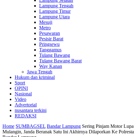
Lampung Selatan
Lampung Tengah
Lampung Timur
Lampung Utara
Mesuji
Metro
Pesawaran
Pesisir Barat
Pringsewu
Tanggamus
Tulang Bawang
Tulang Bawang Barat
Way Kanan
Jawa Tengah
Hukum dan kriminal
Sport
OPINI
Nasional
Video
Advertorial
nusantara terkini
REDAKSI
Home
SUMBAGSEL
Bandar Lampung
Sering Pinjam Motor Lupa
Mulangin, Janda Beranak Satu Ini Akhirnya Dilaporkan Ke Polresta