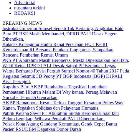
Advertorial
nusantara terkini
REDAKSI
BREAKING NEWS
Instruksi Gubernur Sumsel Seolah Tak Bertaring, Angkutan Batu
Bara PT BSE Masih Membandel, DPRD PALI Desak Segera
Dihentikan.
Kalapas Kotaagung Hadiri Rapat Persiapan HUT Ke-81
Kemerdekaan RI Bersama Pemkab Tanggamus, Sampaikan
Rencana Pemberian Remisi Umum
PKS PT Aburahmi Masih Beroperasi Meski Dipersoalkan Soal Izin,
Wakil Ketua DPRD PALI Desak Satpol PP Bertindak Tegas.
Warga Berharap Revisi Pergub Sumsel Nomor 40 Tahun 2017 Pada
Kegiatan Seismik 3D Peony PT BGP Indonesia (BGP) Di PALI
Bisa Terwujud.
Kapolres Baru AKBP Ramhadona TegasKan Lanjutkan
Pembatasan Hiburan Malam Di Way kanan, Perang Melawan
Narkoba Terus Di Gencarkan
AKBP Ramadhona Resmi Terima Tunggul Kesatuan Polres Way
Kanan, Tegaskan Soliditas dan Pelayanan Humanis
Pabrik Kelapa Sawit PT Aburahmi Sudah Beroperasi Saat Izin
Belum Lengkap, Wibawa Pemkab PALI Dipertarukan.
Polsek Kota Agung Gandeng Komunitas, Gerak Cepat Bantu
Pasien RSUDBM Dapatkan Donor Darah