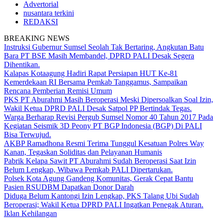
Advertorial
nusantara terkini
REDAKSI
BREAKING NEWS
Instruksi Gubernur Sumsel Seolah Tak Bertaring, Angkutan Batu
Bara PT BSE Masih Membandel, DPRD PALI Desak Segera
Dihentikan.
Kalapas Kotaagung Hadiri Rapat Persiapan HUT Ke-81
Kemerdekaan RI Bersama Pemkab Tanggamus, Sampaikan
Rencana Pemberian Remisi Umum
PKS PT Aburahmi Masih Beroperasi Meski Dipersoalkan Soal Izin,
Wakil Ketua DPRD PALI Desak Satpol PP Bertindak Tegas.
Warga Berharap Revisi Pergub Sumsel Nomor 40 Tahun 2017 Pada
Kegiatan Seismik 3D Peony PT BGP Indonesia (BGP) Di PALI
Bisa Terwujud.
AKBP Ramadhona Resmi Terima Tunggul Kesatuan Polres Way
Kanan, Tegaskan Soliditas dan Pelayanan Humanis
Pabrik Kelapa Sawit PT Aburahmi Sudah Beroperasi Saat Izin
Belum Lengkap, Wibawa Pemkab PALI Dipertarukan.
Polsek Kota Agung Gandeng Komunitas, Gerak Cepat Bantu
Pasien RSUDBM Dapatkan Donor Darah
Diduga Belum Kantongi Izin Lengkap, PKS Talang Ubi Sudah
Beroperasi; Wakil Ketua DPRD PALI Ingatkan Penegak Aturan.
Iklan Kehilangan