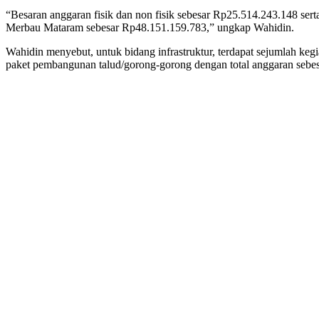
“Besaran anggaran fisik dan non fisik sebesar Rp25.514.243.148 se
Merbau Mataram sebesar Rp48.151.159.783,” ungkap Wahidin.
Wahidin menyebut, untuk bidang infrastruktur, terdapat sejumlah keg
paket pembangunan talud/gorong-gorong dengan total anggaran sebe