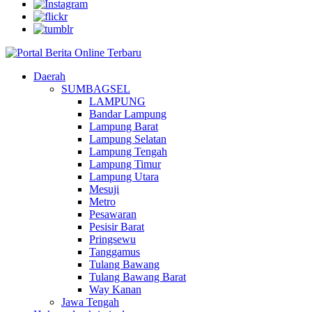
Daerah
SUMBAGSEL
LAMPUNG
Bandar Lampung
Lampung Barat
Lampung Selatan
Lampung Tengah
Lampung Timur
Lampung Utara
Mesuji
Metro
Pesawaran
Pesisir Barat
Pringsewu
Tanggamus
Tulang Bawang
Tulang Bawang Barat
Way Kanan
Jawa Tengah