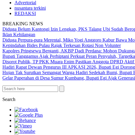
Advertorial
nusantara terkini
REDAKSI
BREAKING NEWS
Diduga Belum Kantongi Izin Lengkap, PKS Talang Ubi Sudah Berop
Iklan Kehilangan
Diduga Perpura-pura Merental, Miko Yogi Anggoro Kabur Bawa Mo
Kepindahan Bides Pulau Rajak Terkesan Rotasi Non Volunter
Kapolres Pringsewu Berganti, AKBP Dadi Perdana: Mohon Dukung
Bupati Tanggamus Ajak Perhiptani Perkuat Peran Penyuluh, Targetka
Disorot Publik, TP PKK Muara Enim Pastikan Anggota DPRD Aktif
Hadiri Rapat Dewan Pengurus III APKASI 2026, Bupati Egi Doron
Hujan Tak Surutkan Semangat Warga Hadiri Sedekah Bumi, Bupati E
Gelar Paperahan di Desa Sumur Kumbang, Bupati Egi Ajak Generas
Search