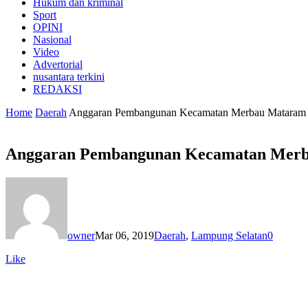
Hukum dan kriminal
Sport
OPINI
Nasional
Video
Advertorial
nusantara terkini
REDAKSI
Home
Daerah
Anggaran Pembangunan Kecamatan Merbau Mataram di
Anggaran Pembangunan Kecamatan Merbau
owner
Mar 06, 2019
Daerah
,
Lampung Selatan
0
Like