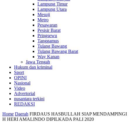
Lampung Timur
Lampung Utara
Mesuji
Metro
Pesawaran
Pesisir Barat
Pringsewu
Tanggamus
Tulang Bawang
Tulang Bawang Barat
Way Kanan
Jawa Tengah
Hukum dan kriminal
Sport
OPINI
Nasional
Video
Advertorial
nusantara terkini
REDAKSI
Home
Daerah
FIRDAUS HASBULLAH SIAP MENDAMPINGI
H HERI AMALINDO DIPILKADA PALI 2020