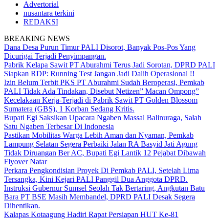
Advertorial
nusantara terkini
REDAKSI
BREAKING NEWS
Dana Desa Purun Timur PALI Disorot, Banyak Pos-Pos Yang
Dicurigai Terjadi Penyimpangan.
Pabrik Kelapa Sawit PT Aburahmi Terus Jadi Sorotan, DPRD PALI
Siapkan RDP: Running Test Jangan Jadi Dalih Operasional !!
Izin Belum Terbit PKS PT Aburahmi Sudah Beroperasi, Pemkab
PALI Tidak Ada Tindakan, Disebut Netizen” Macan Ompong”
Kecelakaan Kerja-Terjadi di Pabrik Sawit PT Golden Blossom
Sumatera (GBS), 1 Korban Sedang Kritis.
Bupati Egi Saksikan Upacara Ngaben Massal Balinuraga, Salah
Satu Ngaben Terbesar Di Indonesia
Pastikan Mobilitas Warga Lebih Aman dan Nyaman, Pemkab
Lampung Selatan Segera Perbaiki Jalan RA Basyid Jati Agung
Tidak Diruangan Ber AC, Bupati Egi Lantik 12 Pejabat Dibawah
Flyover Natar
Perkara Pengkondisian Proyek Di Pemkab PALI, Setelah Lima
Tersangka, Kini Kejari PALI Panggil Dua Anggota DPRD.
Instruksi Gubernur Sumsel Seolah Tak Bertaring, Angkutan Batu
Bara PT BSE Masih Membandel, DPRD PALI Desak Segera
Dihentikan.
Kalapas Kotaagung Hadiri Rapat Persiapan HUT Ke-81