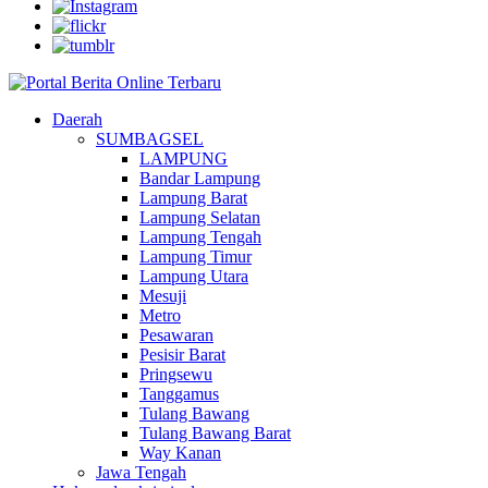
Daerah
SUMBAGSEL
LAMPUNG
Bandar Lampung
Lampung Barat
Lampung Selatan
Lampung Tengah
Lampung Timur
Lampung Utara
Mesuji
Metro
Pesawaran
Pesisir Barat
Pringsewu
Tanggamus
Tulang Bawang
Tulang Bawang Barat
Way Kanan
Jawa Tengah