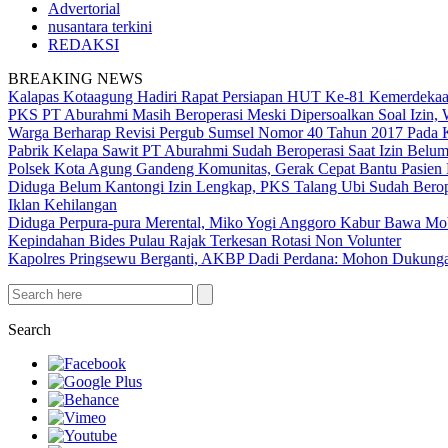
Advertorial
nusantara terkini
REDAKSI
BREAKING NEWS
Kalapas Kotaagung Hadiri Rapat Persiapan HUT Ke-81 Kemerdek
PKS PT Aburahmi Masih Beroperasi Meski Dipersoalkan Soal Izin,
Warga Berharap Revisi Pergub Sumsel Nomor 40 Tahun 2017 Pada 
Pabrik Kelapa Sawit PT Aburahmi Sudah Beroperasi Saat Izin Bel
Polsek Kota Agung Gandeng Komunitas, Gerak Cepat Bantu Pasi
Diduga Belum Kantongi Izin Lengkap, PKS Talang Ubi Sudah Berop
Iklan Kehilangan
Diduga Perpura-pura Merental, Miko Yogi Anggoro Kabur Bawa Mo
Kepindahan Bides Pulau Rajak Terkesan Rotasi Non Volunter
Kapolres Pringsewu Berganti, AKBP Dadi Perdana: Mohon Dukung
Search