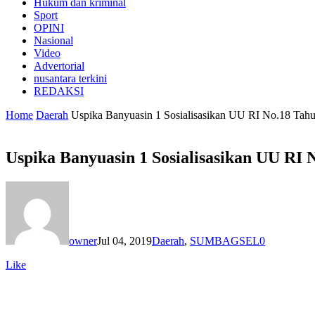
Hukum dan kriminal
Sport
OPINI
Nasional
Video
Advertorial
nusantara terkini
REDAKSI
Home
Daerah
Uspika Banyuasin 1 Sosialisasikan UU RI No.18 Tah
Uspika Banyuasin 1 Sosialisasikan UU RI 
owner
Jul 04, 2019
Daerah
,
SUMBAGSEL
0
Like