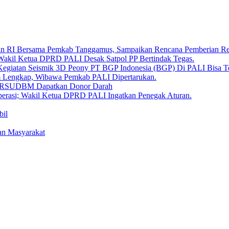
aan RI Bersama Pemkab Tanggamus, Sampaikan Rencana Pemberian 
 Wakil Ketua DPRD PALI Desak Satpol PP Bertindak Tegas.
Kegiatan Seismik 3D Peony PT BGP Indonesia (BGP) Di PALI Bisa T
um Lengkap, Wibawa Pemkab PALI Dipertarukan.
en RSUDBM Dapatkan Donor Darah
erasi; Wakil Ketua DPRD PALI Ingatkan Penegak Aturan.
bil
an Masyarakat