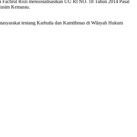
a Fachrul Rozi mensosialisasikan UU RI NO. 18 Tahun 2014 Pasal
 Musim Kemarau.
masyarakat tentang Karhutla dan Kamtibmas di Wilayah Hukum