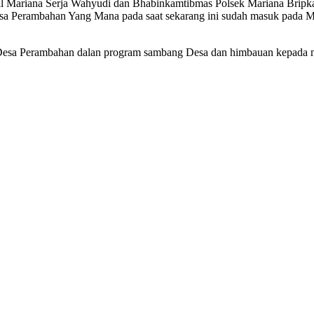
mil Mariana Serja Wahyudi dan Bhabinkamtibmas Polsek Mariana Bripk
Desa Perambahan Yang Mana pada saat sekarang ini sudah masuk pada
i Desa Perambahan dalan program sambang Desa dan himbauan kepada 