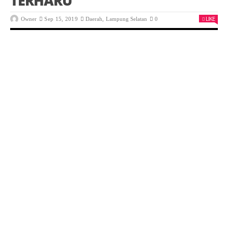
TERHARU
LIKE
Owner
Sep 15, 2019
Daerah
,
Lampung Selatan
0