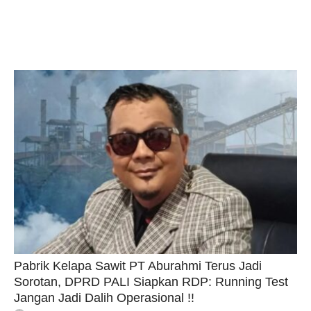
Pabrik Kelapa Sawit PT Aburahmi Terus Jadi
Sorotan, DPRD PALI Siapkan RDP: Running Test
Jangan Jadi Dalih Operasional !!