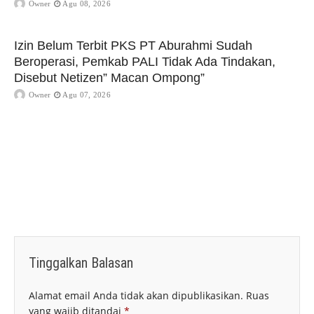
Owner
Agu 08, 2026
Izin Belum Terbit PKS PT Aburahmi Sudah
Beroperasi, Pemkab PALI Tidak Ada Tindakan,
Disebut Netizen” Macan Ompong”
Owner
Agu 07, 2026
Tinggalkan Balasan
Alamat email Anda tidak akan dipublikasikan.
Ruas
yang wajib ditandai
*