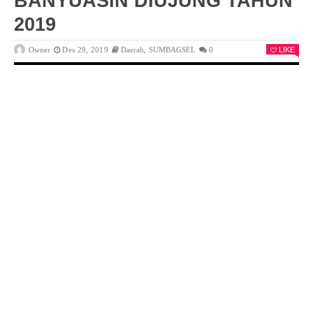
BANYUASIN DIUJUNG TAHUN
2019
Owner
Des 29, 2019
Daerah
,
SUMBAGSEL
0
LIKE