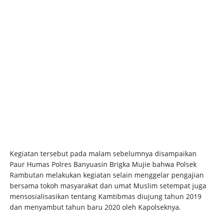
Kegiatan tersebut pada malam sebelumnya disampaikan
Paur Humas Polres Banyuasin Brigka Mujie bahwa Polsek
Rambutan melakukan kegiatan selain menggelar pengajian
bersama tokoh masyarakat dan umat Muslim setempat juga
mensosialisasikan tentang Kamtibmas diujung tahun 2019
dan menyambut tahun baru 2020 oleh Kapolseknya.