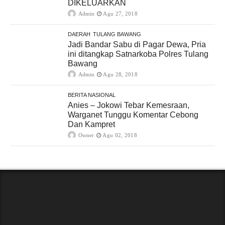
DIKELUARKAN
Admin
Agu 27, 2018
DAERAH
TULANG BAWANG
Jadi Bandar Sabu di Pagar Dewa, Pria
ini ditangkap Satnarkoba Polres Tulang
Bawang
Admin
Agu 28, 2018
BERITA NASIONAL
Anies – Jokowi Tebar Kemesraan,
Warganet Tunggu Komentar Cebong
Dan Kampret
Owner
Agu 02, 2018