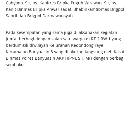
Cahyono. SH, ps. Kanitres Bripka Puguh Wirawan. SH, ps.
Kanit Binmas Bripka Anwar sadat, Bhabinkamtibmas Brigpol
Sahril dan Brigpol Darmawansyah.
Pada kesempatan yang sama juga dilaksanakan kegiatan
Jum’at berbagi dengan salah satu warga di RT.2 RW.1 yang
berdumisili diwilayah Kelurahan Kedondong raye
Kecamatan Banyuasin 3 yang dilakukan langsung oleh Kasat
Binmas Polres Banyuasin AKP HIPNI, SH, MH dengan berbagi
sembako.