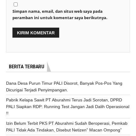
Simpan nama, email, dan situs web saya pada
peramban ini untuk komentar saya berikutnya.
BERITA TERBARU
Dana Desa Purun Timur PALI Disorot, Banyak Pos-Pos Yang
Dicurigai Terjadi Penyimpangan.
Pabrik Kelapa Sawit PT Aburahmi Terus Jadi Sorotan, DPRD
PALI Siapkan RDP: Running Test Jangan Jadi Dalih Operasional
!!
Izin Belum Terbit PKS PT Aburahmi Sudah Beroperasi, Pemkab
PALI Tidak Ada Tindakan, Disebut Netizen” Macan Ompong”