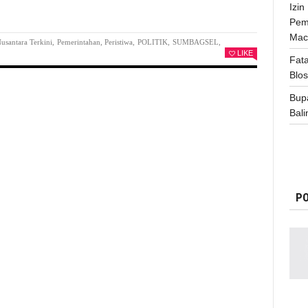
Izi
Pem
Mac
usantara Terkini
,
Pemerintahan
,
Peristiwa
,
POLITIK
,
SUMBAGSEL
,
LIKE
Fata
Blo
Bup
Bali
PO