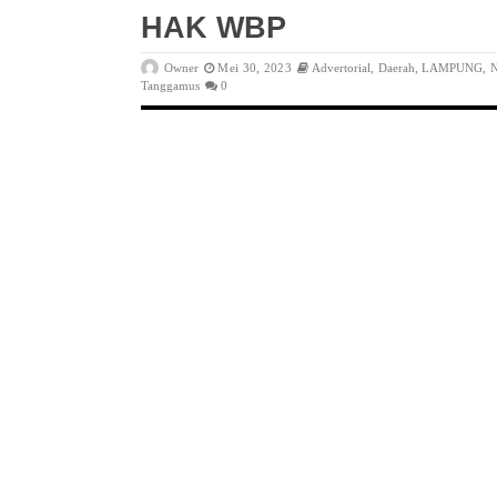
HAK WBP
Owner
Mei 30, 2023
Advertorial
,
Daerah
,
LAMPUNG
,
N
Tanggamus
0