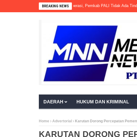
bit PKS PT Aburahmi Sudah Beroperasi, Pemkab PALI Tidak Ada Tindakan, 
BREAKING NEWS
DAERAH
HUKUM DAN KRIMINAL
Home
Advertorial
Karutan Dorong Percepatan Peme
KARUTAN DORONG PE