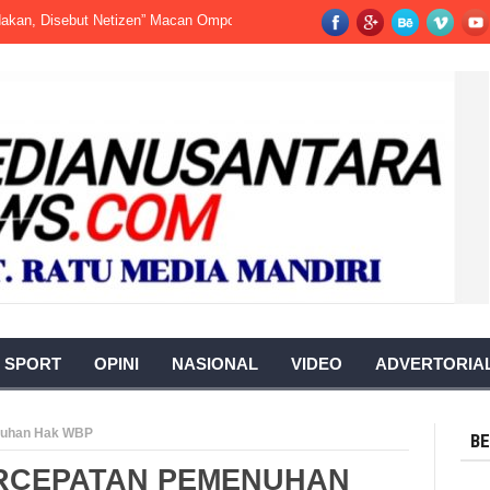
Disebut Netizen” Macan Ompong”
Fatality Serius Terjadi di Pabrik Sawit
SPORT
OPINI
NASIONAL
VIDEO
ADVERTORIA
nuhan Hak WBP
BE
RCEPATAN PEMENUHAN