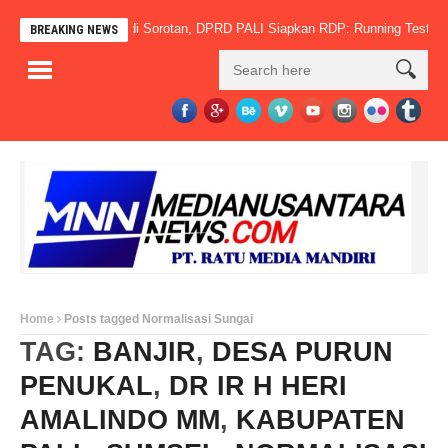
T Aburahmi Terus Jadi Sorotan, DPRD PALI Siapkan RDP: Running Test Janga
BREAKING NEWS
Home
Posts tagged Normalisasi Sungai
TAG:
BANJIR
,
DESA PURUN
PENUKAL
,
DR IR H HERI
AMALINDO MM
,
KABUPATEN