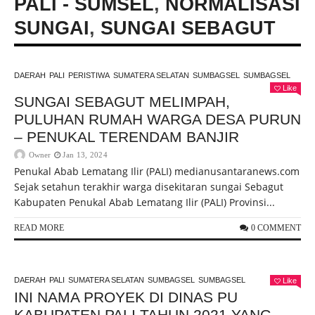
PALI - SUMSEL
,
NORMALISASI
SUNGAI
,
SUNGAI SEBAGUT
DAERAH
PALI
PERISTIWA
SUMATERA SELATAN
SUMBAGSEL
SUMBAGSEL
Like
SUNGAI SEBAGUT MELIMPAH,
PULUHAN RUMAH WARGA DESA PURUN
– PENUKAL TERENDAM BANJIR
Owner
Jan 13, 2024
Penukal Abab Lematang Ilir (PALI) medianusantaranews.com
Sejak setahun terakhir warga disekitaran sungai Sebagut
Kabupaten Penukal Abab Lematang Ilir (PALI) Provinsi...
READ MORE
0 COMMENT
DAERAH
PALI
SUMATERA SELATAN
SUMBAGSEL
SUMBAGSEL
Like
INI NAMA PROYEK DI DINAS PU
KABUPATEN PALI TAHUN 2021 YANG