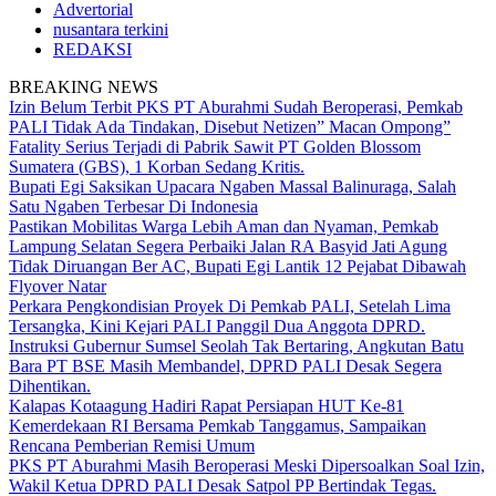
Advertorial
nusantara terkini
REDAKSI
BREAKING NEWS
Izin Belum Terbit PKS PT Aburahmi Sudah Beroperasi, Pemkab
PALI Tidak Ada Tindakan, Disebut Netizen” Macan Ompong”
Fatality Serius Terjadi di Pabrik Sawit PT Golden Blossom
Sumatera (GBS), 1 Korban Sedang Kritis.
Bupati Egi Saksikan Upacara Ngaben Massal Balinuraga, Salah
Satu Ngaben Terbesar Di Indonesia
Pastikan Mobilitas Warga Lebih Aman dan Nyaman, Pemkab
Lampung Selatan Segera Perbaiki Jalan RA Basyid Jati Agung
Tidak Diruangan Ber AC, Bupati Egi Lantik 12 Pejabat Dibawah
Flyover Natar
Perkara Pengkondisian Proyek Di Pemkab PALI, Setelah Lima
Tersangka, Kini Kejari PALI Panggil Dua Anggota DPRD.
Instruksi Gubernur Sumsel Seolah Tak Bertaring, Angkutan Batu
Bara PT BSE Masih Membandel, DPRD PALI Desak Segera
Dihentikan.
Kalapas Kotaagung Hadiri Rapat Persiapan HUT Ke-81
Kemerdekaan RI Bersama Pemkab Tanggamus, Sampaikan
Rencana Pemberian Remisi Umum
PKS PT Aburahmi Masih Beroperasi Meski Dipersoalkan Soal Izin,
Wakil Ketua DPRD PALI Desak Satpol PP Bertindak Tegas.