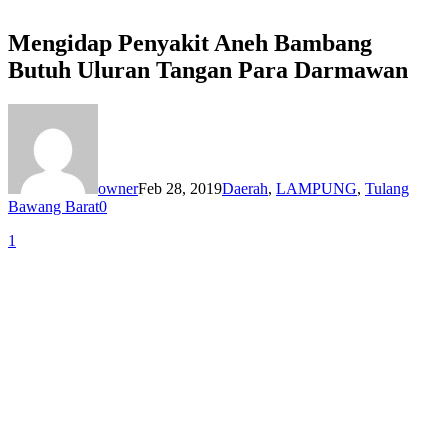
M e n g i d a p P e n y a k i t A n e h Bambang
Bu t u h U l u r a n T a n g a n P a r a D a r m a w a n
owner
Feb 28, 2019
Daerah
,
LAMPUNG
,
Tulang
Bawang Barat
0
1