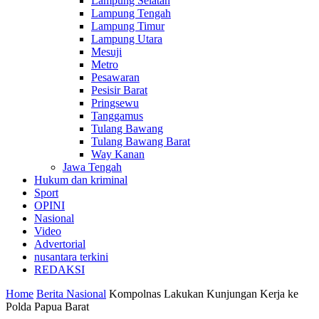
Lampung Selatan
Lampung Tengah
Lampung Timur
Lampung Utara
Mesuji
Metro
Pesawaran
Pesisir Barat
Pringsewu
Tanggamus
Tulang Bawang
Tulang Bawang Barat
Way Kanan
Jawa Tengah
Hukum dan kriminal
Sport
OPINI
Nasional
Video
Advertorial
nusantara terkini
REDAKSI
Home
Berita Nasional
Kompolnas Lakukan Kunjungan Kerja ke
Polda Papua Barat