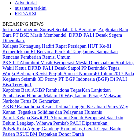
Advertorial
nusantara terkini
REDAKSI
BREAKING NEWS
Instruksi Gubernur Sumsel Seolah Tak Bertaring, Angkutan Batu
Bara PT BSE Masih Membandel, DPRD PALI Desak Segera
Dihentikan.
Kalapas Kotaagung Hadiri Rapat Persiapan HUT Ke-81
Kemerdekaan RI Bersama Pemkab Tanggamus, Sampaikan
Rencana Pemberian Remisi Umum
PKS PT Aburahmi Masih Beroperasi Meski Dipersoalkan Soal Izin,
Wakil Ketua DPRD PALI Desak Satpol PP Bertindak Tegas.
Warga Berharap Revisi Pergub Sumsel Nomor 40 Tahun 2017 Pada
Kegiatan Seismik 3D Peony PT BGP Indonesia (BGP) Di PALI
Bisa Terwujud.
Kapolres Baru AKBP Ramhadona TegasKan Lanjutkan
Pembatasan Hiburan Malam Di Way kanan, Perang Melawan
Narkoba Terus Di Gencarkan
AKBP Ramadhona Resmi Terima Tunggul Kesatuan Polres Way
Kanan, Tegaskan Soliditas dan Pelayanan Humanis
Pabrik Kelapa Sawit PT Aburahmi Sudah Beroperasi Saat Izin
Belum Lengkap, Wibawa Pemkab PALI Dipertarukan.
Polsek Kota Agung Gandeng Komunitas, Gerak Cepat Bantu
Pasien RSUDBM Dapatkan Donor Darah