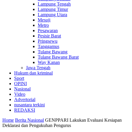
Lampung Tengah
Lampung Timur
Lampung Utara
Mesuji
Metro
Pesawaran
Pesisir Barat
Pringsewu
Tanggamus
Tulang Bawang
Tulang Bawang Barat
Way Kanan
Jawa Tengah
Hukum dan kriminal
Sport
OPINI
Nasional
Video
Advertorial
nusantara terkini
REDAKSI
Home
Berita Nasional
GENPPARI Lakukan Evaluasi Kesiapan
Deklarasi dan Pengukuhan Pengurus