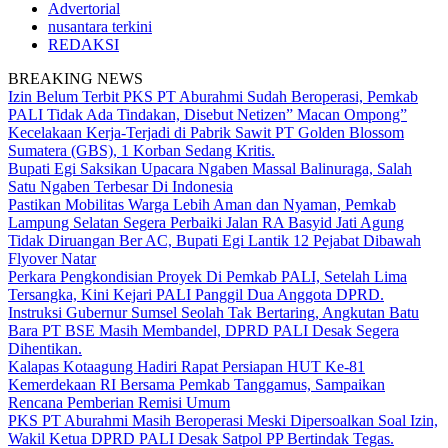
Advertorial
nusantara terkini
REDAKSI
BREAKING NEWS
Izin Belum Terbit PKS PT Aburahmi Sudah Beroperasi, Pemkab
PALI Tidak Ada Tindakan, Disebut Netizen” Macan Ompong”
Kecelakaan Kerja-Terjadi di Pabrik Sawit PT Golden Blossom
Sumatera (GBS), 1 Korban Sedang Kritis.
Bupati Egi Saksikan Upacara Ngaben Massal Balinuraga, Salah
Satu Ngaben Terbesar Di Indonesia
Pastikan Mobilitas Warga Lebih Aman dan Nyaman, Pemkab
Lampung Selatan Segera Perbaiki Jalan RA Basyid Jati Agung
Tidak Diruangan Ber AC, Bupati Egi Lantik 12 Pejabat Dibawah
Flyover Natar
Perkara Pengkondisian Proyek Di Pemkab PALI, Setelah Lima
Tersangka, Kini Kejari PALI Panggil Dua Anggota DPRD.
Instruksi Gubernur Sumsel Seolah Tak Bertaring, Angkutan Batu
Bara PT BSE Masih Membandel, DPRD PALI Desak Segera
Dihentikan.
Kalapas Kotaagung Hadiri Rapat Persiapan HUT Ke-81
Kemerdekaan RI Bersama Pemkab Tanggamus, Sampaikan
Rencana Pemberian Remisi Umum
PKS PT Aburahmi Masih Beroperasi Meski Dipersoalkan Soal Izin,
Wakil Ketua DPRD PALI Desak Satpol PP Bertindak Tegas.