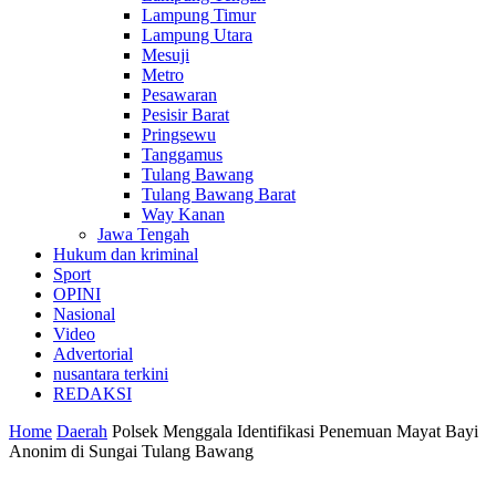
Lampung Timur
Lampung Utara
Mesuji
Metro
Pesawaran
Pesisir Barat
Pringsewu
Tanggamus
Tulang Bawang
Tulang Bawang Barat
Way Kanan
Jawa Tengah
Hukum dan kriminal
Sport
OPINI
Nasional
Video
Advertorial
nusantara terkini
REDAKSI
Home
Daerah
Polsek Menggala Identifikasi Penemuan Mayat Bayi
Anonim di Sungai Tulang Bawang