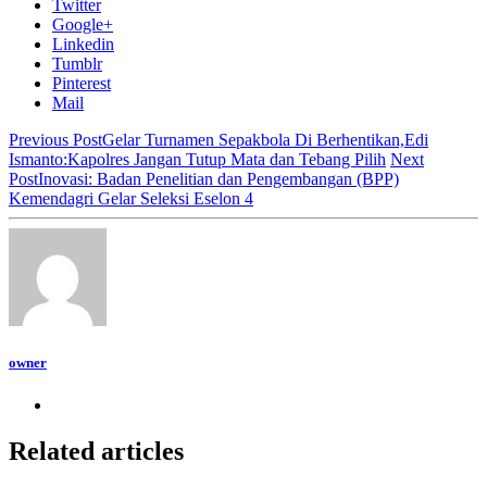
Twitter
Google+
Linkedin
Tumblr
Pinterest
Mail
Previous Post
Gelar Turnamen Sepakbola Di Berhentikan,Edi
Ismanto:Kapolres Jangan Tutup Mata dan Tebang Pilih
Next
Post
Inovasi: Badan Penelitian dan Pengembangan (BPP)
Kemendagri Gelar Seleksi Eselon 4
owner
Related articles