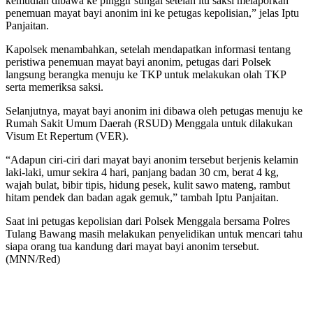
kemudian dibawa ke pinggir sungai setelah itu saksi melaporkan
penemuan mayat bayi anonim ini ke petugas kepolisian,” jelas Iptu
Panjaitan.
Kapolsek menambahkan, setelah mendapatkan informasi tentang
peristiwa penemuan mayat bayi anonim, petugas dari Polsek
langsung berangka menuju ke TKP untuk melakukan olah TKP
serta memeriksa saksi.
Selanjutnya, mayat bayi anonim ini dibawa oleh petugas menuju ke
Rumah Sakit Umum Daerah (RSUD) Menggala untuk dilakukan
Visum Et Repertum (VER).
“Adapun ciri-ciri dari mayat bayi anonim tersebut berjenis kelamin
laki-laki, umur sekira 4 hari, panjang badan 30 cm, berat 4 kg,
wajah bulat, bibir tipis, hidung pesek, kulit sawo mateng, rambut
hitam pendek dan badan agak gemuk,” tambah Iptu Panjaitan.
Saat ini petugas kepolisian dari Polsek Menggala bersama Polres
Tulang Bawang masih melakukan penyelidikan untuk mencari tahu
siapa orang tua kandung dari mayat bayi anonim tersebut.
(MNN/Red)