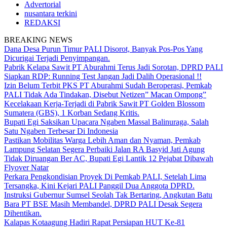
Advertorial
nusantara terkini
REDAKSI
BREAKING NEWS
Dana Desa Purun Timur PALI Disorot, Banyak Pos-Pos Yang
Dicurigai Terjadi Penyimpangan.
Pabrik Kelapa Sawit PT Aburahmi Terus Jadi Sorotan, DPRD PALI
Siapkan RDP: Running Test Jangan Jadi Dalih Operasional !!
Izin Belum Terbit PKS PT Aburahmi Sudah Beroperasi, Pemkab
PALI Tidak Ada Tindakan, Disebut Netizen” Macan Ompong”
Kecelakaan Kerja-Terjadi di Pabrik Sawit PT Golden Blossom
Sumatera (GBS), 1 Korban Sedang Kritis.
Bupati Egi Saksikan Upacara Ngaben Massal Balinuraga, Salah
Satu Ngaben Terbesar Di Indonesia
Pastikan Mobilitas Warga Lebih Aman dan Nyaman, Pemkab
Lampung Selatan Segera Perbaiki Jalan RA Basyid Jati Agung
Tidak Diruangan Ber AC, Bupati Egi Lantik 12 Pejabat Dibawah
Flyover Natar
Perkara Pengkondisian Proyek Di Pemkab PALI, Setelah Lima
Tersangka, Kini Kejari PALI Panggil Dua Anggota DPRD.
Instruksi Gubernur Sumsel Seolah Tak Bertaring, Angkutan Batu
Bara PT BSE Masih Membandel, DPRD PALI Desak Segera
Dihentikan.
Kalapas Kotaagung Hadiri Rapat Persiapan HUT Ke-81